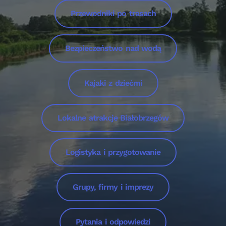
Przewodniki po trasach
Bezpieczeństwo nad wodą
Kajaki z dziećmi
Lokalne atrakcje Białobrzegów
Logistyka i przygotowanie
Grupy, firmy i imprezy
Pytania i odpowiedzi